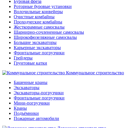
Буровая фреза
Роторные буровые установки
Волочильные конвейеры
Очистные комбайны
Проходческие комбайны
Жесткорамные самосвалы
Шарнирно-сочлененные самосвалы
Широкофюзеляжные самосвалы
Большие экскаваторы
Карьерные экскаваторы
Фронтальные погрузчики
Грейдеры
Грунтовые катки
Коммунальное строительство
Башенные краны
Экскаваторы
Экскаваторы-погрузчики
Фронтальные погрузчики
Мини-погрузчики
Краны
Подъёмники
Пожарные автомобили