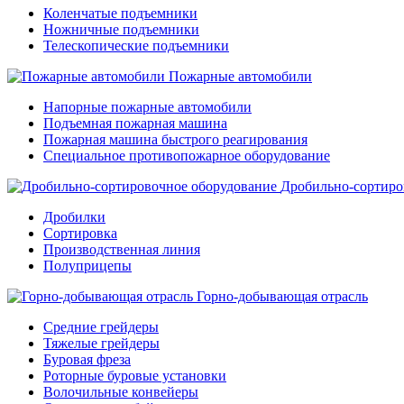
Коленчатые подъемники
Ножничные подъемники
Телескопические подъемники
Пожарные автомобили
Напорные пожарные автомобили
Подъемная пожарная машина
Пожарная машина быстрого реагирования
Специальное противопожарное оборудование
Дробильно-сортиро
Дробилки
Сортировка
Производственная линия
Полуприцепы
Горно-добывающая отрасль
Средние грейдеры
Тяжелые грейдеры
Буровая фреза
Роторные буровые установки
Волочильные конвейеры