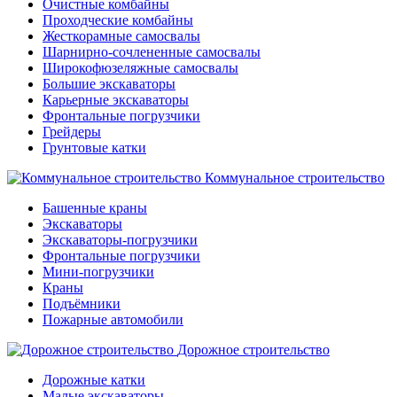
Очистные комбайны
Проходческие комбайны
Жесткорамные самосвалы
Шарнирно-сочлененные самосвалы
Широкофюзеляжные самосвалы
Большие экскаваторы
Карьерные экскаваторы
Фронтальные погрузчики
Грейдеры
Грунтовые катки
Коммунальное строительство
Башенные краны
Экскаваторы
Экскаваторы-погрузчики
Фронтальные погрузчики
Мини-погрузчики
Краны
Подъёмники
Пожарные автомобили
Дорожное строительство
Дорожные катки
Малые экскаваторы