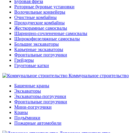
Буровая фреза
Роторные буровые установки
Волочильные конвейеры
Очистные комбайны
Проходческие комбайны
Жесткорамные самосвалы
Шарнирно-сочлененные самосвалы
Широкофюзеляжные самосвалы
Большие экскаваторы
Карьерные экскаваторы
Фронтальные погрузчики
Грейдеры
Грунтовые катки
Коммунальное строительство
Башенные краны
Экскаваторы
Экскаваторы-погрузчики
Фронтальные погрузчики
Мини-погрузчики
Краны
Подъёмники
Пожарные автомобили