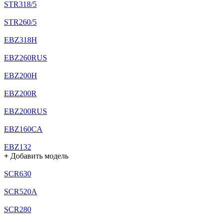
STR318/5
STR260/5
EBZ318H
EBZ260RUS
EBZ200H
EBZ200R
EBZ200RUS
EBZ160CA
EBZ132
+
Добавить модель
SCR630
SCR520A
SCR280