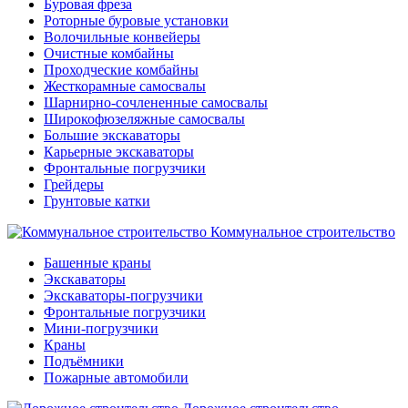
Буровая фреза
Роторные буровые установки
Волочильные конвейеры
Очистные комбайны
Проходческие комбайны
Жесткорамные самосвалы
Шарнирно-сочлененные самосвалы
Широкофюзеляжные самосвалы
Большие экскаваторы
Карьерные экскаваторы
Фронтальные погрузчики
Грейдеры
Грунтовые катки
Коммунальное строительство
Башенные краны
Экскаваторы
Экскаваторы-погрузчики
Фронтальные погрузчики
Мини-погрузчики
Краны
Подъёмники
Пожарные автомобили