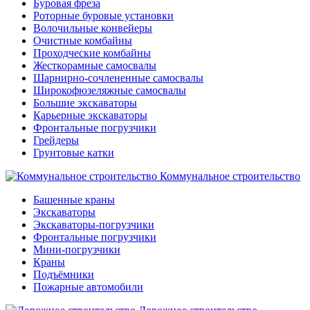
Буровая фреза
Роторные буровые установки
Волочильные конвейеры
Очистные комбайны
Проходческие комбайны
Жесткорамные самосвалы
Шарнирно-сочлененные самосвалы
Широкофюзеляжные самосвалы
Большие экскаваторы
Карьерные экскаваторы
Фронтальные погрузчики
Грейдеры
Грунтовые катки
Коммунальное строительство
Башенные краны
Экскаваторы
Экскаваторы-погрузчики
Фронтальные погрузчики
Мини-погрузчики
Краны
Подъёмники
Пожарные автомобили