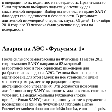
в операции по их поднятию на поверхность. Правительство
Чили тщательно выбирало подъемную технику для
спасательной операции. Выбор остановился на кране SANY
благодаря его надёжности и безопасности. В результате
длительной инженерной операции, спустя 69 дней, 13 октября
2010 года все 33 человека были успешно подняты на
поверхность.
Авария на АЭС «Фукусима-1»
После сильного землетрясения на Фукусиме 11 марта 2011
года компания SANY направила 62-метровый
автобетононасос и трёх сервисных инженеров для
разбрызгивания воды на АЭС. Техника была специально
адаптирована для этой задачи: на неё установили шланг
меньшего размера, детектор радиации и пульт
дистанционного управления. Эти доработки позволили
автобетононасосу SANY выполнить задачи в столь сложных
условиях. Немецкая компания Putzmeister (позже
приобретённая SANY) также приняла участие в устранении
последствий аварии на Фукусиме.O fabricante alemão
Putzmeister também doou um caminhão-bomba, e um ano depois, a