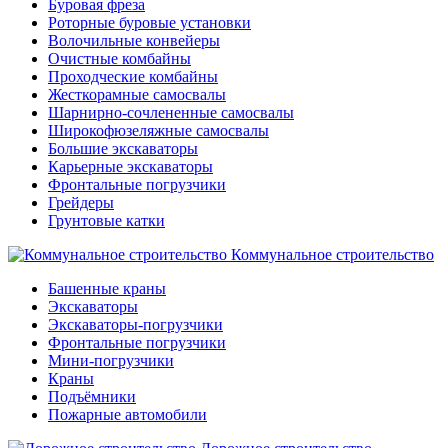
Буровая фреза
Роторные буровые установки
Волочильные конвейеры
Очистные комбайны
Проходческие комбайны
Жесткорамные самосвалы
Шарнирно-сочлененные самосвалы
Широкофюзеляжные самосвалы
Большие экскаваторы
Карьерные экскаваторы
Фронтальные погрузчики
Грейдеры
Грунтовые катки
Коммунальное строительство
Башенные краны
Экскаваторы
Экскаваторы-погрузчики
Фронтальные погрузчики
Мини-погрузчики
Краны
Подъёмники
Пожарные автомобили