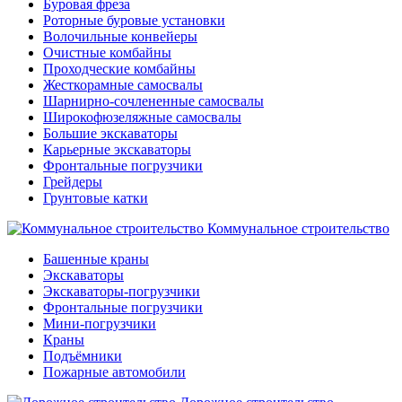
Буровая фреза
Роторные буровые установки
Волочильные конвейеры
Очистные комбайны
Проходческие комбайны
Жесткорамные самосвалы
Шарнирно-сочлененные самосвалы
Широкофюзеляжные самосвалы
Большие экскаваторы
Карьерные экскаваторы
Фронтальные погрузчики
Грейдеры
Грунтовые катки
Коммунальное строительство
Башенные краны
Экскаваторы
Экскаваторы-погрузчики
Фронтальные погрузчики
Мини-погрузчики
Краны
Подъёмники
Пожарные автомобили