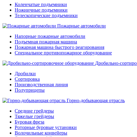
Коленчатые подъемники
Ножничные подъемники
Телескопические подъемники
Пожарные автомобили
Напорные пожарные автомобили
Подъемная пожарная машина
Пожарная машина быстрого реагирования
Специальное противопожарное оборудование
Дробильно-сортиро
Дробилки
Сортировка
Производственная линия
Полуприцепы
Горно-добывающая отрасль
Средние грейдеры
Тяжелые грейдеры
Буровая фреза
Роторные буровые установки
Волочильные конвейеры