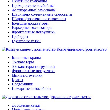
Очистные комбайны
Проходческие комбайны
Жесткорамные самосвалы
Шарнирно-сочлененные самосвалы
Широкофюзеляжные самосвалы
Большие экскаваторы
Карьерные экскаваторы
Фронтальные погрузчики
Грейдеры
Грунтовые катки
Коммунальное строительство
Башенные краны
Экскаваторы
Экскаваторы-погрузчики
Фронтальные погрузчики
Мини-погрузчики
Краны
Подъёмники
Пожарные автомобили
Дорожное строительство
Дорожные катки
Малые экскаваторы