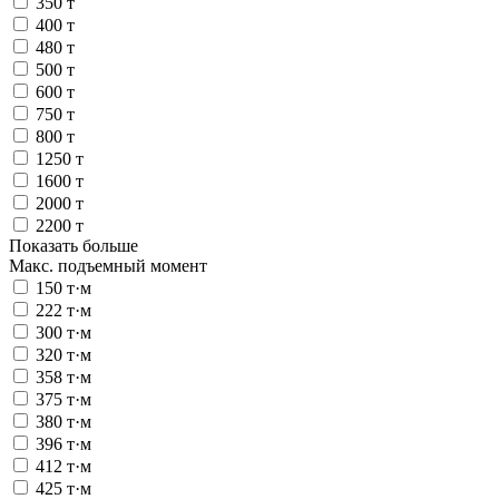
350 т
400 т
480 т
500 т
600 т
750 т
800 т
1250 т
1600 т
2000 т
2200 т
Показать больше
Макс. подъемный момент
150 т·м
222 т·м
300 т·м
320 т·м
358 т·м
375 т·м
380 т·м
396 т·м
412 т·м
425 т·м