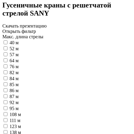
Гусеничные краны с решетчатой
стрелой SANY
Скачать презентацию
Открыть фильтр
Макс. длина стрелы
40 м
52 м
57 м
64 м
76 м
82 м
84 м
85 м
86 м
87 м
92 м
95 м
108 м
111 м
123 м
138 м