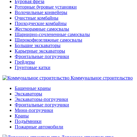
Буровая фреза
Роторные буровые установки
Волочильные конвейеры
Очистные комбайны
Проходческие комбайны
Жесткорамные самосвалы
Шарнирно-сочлененные самосвалы
Широкофюзеляжные самосвалы
Большие экскаваторы
Карьерные экскаваторы
Фронтальные погрузчики
Грейдеры
Грунтовые катки
Коммунальное строительство
Башенные краны
Экскаваторы
Экскаваторы-погрузчики
Фронтальные погрузчики
Мини-погрузчики
Краны
Подъёмники
Пожарные автомобили