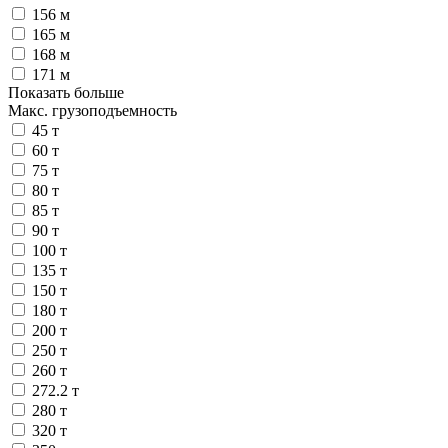
156 м
165 м
168 м
171 м
Показать больше
Макс. грузоподъемность
45 т
60 т
75 т
80 т
85 т
90 т
100 т
135 т
150 т
180 т
200 т
250 т
260 т
272.2 т
280 т
320 т