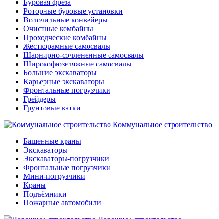
Буровая фреза
Роторные буровые установки
Волочильные конвейеры
Очистные комбайны
Проходческие комбайны
Жесткорамные самосвалы
Шарнирно-сочлененные самосвалы
Широкофюзеляжные самосвалы
Большие экскаваторы
Карьерные экскаваторы
Фронтальные погрузчики
Грейдеры
Грунтовые катки
Коммунальное строительство
Башенные краны
Экскаваторы
Экскаваторы-погрузчики
Фронтальные погрузчики
Мини-погрузчики
Краны
Подъёмники
Пожарные автомобили