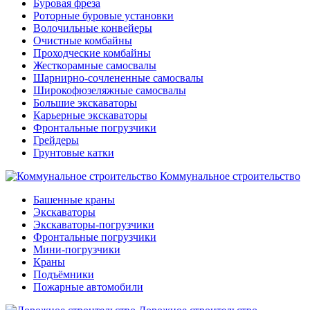
Буровая фреза
Роторные буровые установки
Волочильные конвейеры
Очистные комбайны
Проходческие комбайны
Жесткорамные самосвалы
Шарнирно-сочлененные самосвалы
Широкофюзеляжные самосвалы
Большие экскаваторы
Карьерные экскаваторы
Фронтальные погрузчики
Грейдеры
Грунтовые катки
Коммунальное строительство
Башенные краны
Экскаваторы
Экскаваторы-погрузчики
Фронтальные погрузчики
Мини-погрузчики
Краны
Подъёмники
Пожарные автомобили