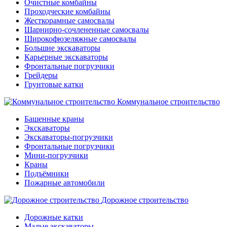
Очистные комбайны
Проходческие комбайны
Жесткорамные самосвалы
Шарнирно-сочлененные самосвалы
Широкофюзеляжные самосвалы
Большие экскаваторы
Карьерные экскаваторы
Фронтальные погрузчики
Грейдеры
Грунтовые катки
Коммунальное строительство
Башенные краны
Экскаваторы
Экскаваторы-погрузчики
Фронтальные погрузчики
Мини-погрузчики
Краны
Подъёмники
Пожарные автомобили
Дорожное строительство
Дорожные катки
Малые экскаваторы