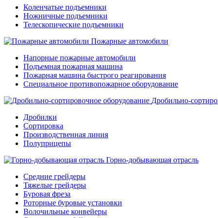
Коленчатые подъемники
Ножничные подъемники
Телескопические подъемники
Пожарные автомобили
Напорные пожарные автомобили
Подъемная пожарная машина
Пожарная машина быстрого реагирования
Специальное противопожарное оборудование
Дробильно-сортиро
Дробилки
Сортировка
Производственная линия
Полуприцепы
Горно-добывающая отрасль
Средние грейдеры
Тяжелые грейдеры
Буровая фреза
Роторные буровые установки
Волочильные конвейеры