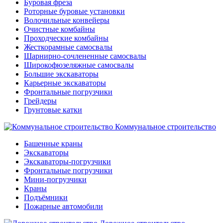
Буровая фреза
Роторные буровые установки
Волочильные конвейеры
Очистные комбайны
Проходческие комбайны
Жесткорамные самосвалы
Шарнирно-сочлененные самосвалы
Широкофюзеляжные самосвалы
Большие экскаваторы
Карьерные экскаваторы
Фронтальные погрузчики
Грейдеры
Грунтовые катки
Коммунальное строительство
Башенные краны
Экскаваторы
Экскаваторы-погрузчики
Фронтальные погрузчики
Мини-погрузчики
Краны
Подъёмники
Пожарные автомобили