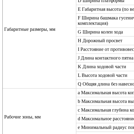
D Ширина платформы
E Габаритная высота (по в
F Ширина башмака гусенич
комплектация)
Габаритные размеры, мм
G Ширина колеи хода
H Дорожный просвет
I Расстояние от противовес
J Длина контактного пятн
K Длина ходовой части
L Высота ходовой части
Q Общяя длина без навесн
a Максимальная высота ко
b Максимальная высота вы
c Максимальная глубина к
Рабочие зоны, мм
d Максимальное расстояни
e Минимальный радиус по