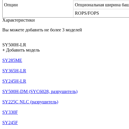
Опции
Опциональная ширина ба
ROPS/FOPS
Характеристики
Вы можете добавить не более 3 моделей
SY500H-LR
+
Добавить модель
SY285ME
SY365H-LR
SY245H-LR
SY500H-DM (SYC6028, разрушитель)
SY225C NLC (разрушитель)
SY330F
SY245F