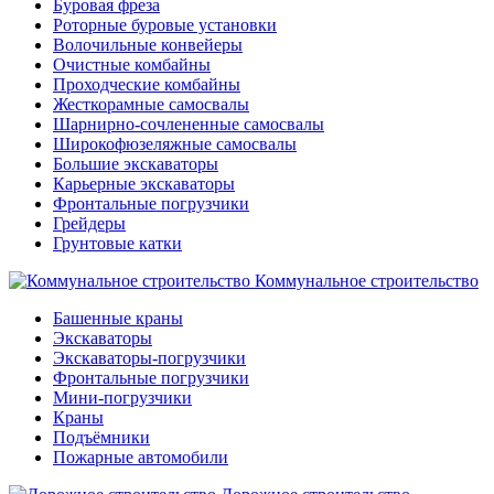
Буровая фреза
Роторные буровые установки
Волочильные конвейеры
Очистные комбайны
Проходческие комбайны
Жесткорамные самосвалы
Шарнирно-сочлененные самосвалы
Широкофюзеляжные самосвалы
Большие экскаваторы
Карьерные экскаваторы
Фронтальные погрузчики
Грейдеры
Грунтовые катки
Коммунальное строительство
Башенные краны
Экскаваторы
Экскаваторы-погрузчики
Фронтальные погрузчики
Мини-погрузчики
Краны
Подъёмники
Пожарные автомобили