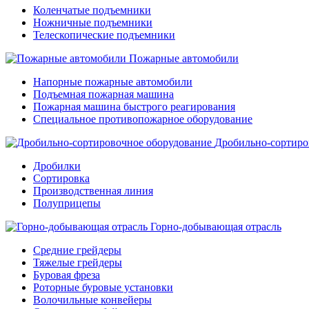
Коленчатые подъемники
Ножничные подъемники
Телескопические подъемники
Пожарные автомобили
Напорные пожарные автомобили
Подъемная пожарная машина
Пожарная машина быстрого реагирования
Специальное противопожарное оборудование
Дробильно-сортиро
Дробилки
Сортировка
Производственная линия
Полуприцепы
Горно-добывающая отрасль
Средние грейдеры
Тяжелые грейдеры
Буровая фреза
Роторные буровые установки
Волочильные конвейеры