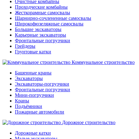
Очистные комбайны
Проходческие комбайны
Жесткорамные самосвалы
Шарнирно-сочлененные самосвалы
Широкофюзеляжные самосвалы
Большие экскаваторы
Карьерные экскаваторы
Фронтальные погрузчики
Грейдеры
Грунтовые катки
Коммунальное строительство
Башенные краны
Экскаваторы
Экскаваторы-погрузчики
Фронтальные погрузчики
Мини-погрузчики
Краны
Подъёмники
Пожарные автомобили
Дорожное строительство
Дорожные катки
Малые экскаваторы