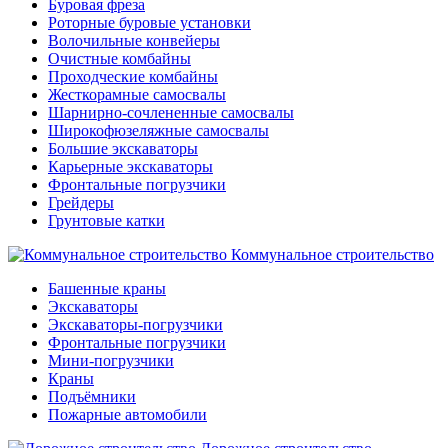
Буровая фреза
Роторные буровые установки
Волочильные конвейеры
Очистные комбайны
Проходческие комбайны
Жесткорамные самосвалы
Шарнирно-сочлененные самосвалы
Широкофюзеляжные самосвалы
Большие экскаваторы
Карьерные экскаваторы
Фронтальные погрузчики
Грейдеры
Грунтовые катки
Коммунальное строительство
Башенные краны
Экскаваторы
Экскаваторы-погрузчики
Фронтальные погрузчики
Мини-погрузчики
Краны
Подъёмники
Пожарные автомобили