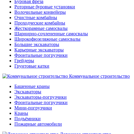
Буровая фреза
Роторные буровые установки
Волочильные конвейеры
Очистные комбайны
Проходческие комбайны
Жесткорамные самосвалы
Шарнирно-сочлененные самосвалы
Широкофюзеляжные самосвалы
Большие экскаваторы
Карьерные экскаваторы
Фронтальные погрузчики
Грейдеры
Грунтовые катки
Коммунальное строительство
Башенные краны
Экскаваторы
Экскаваторы-погрузчики
Фронтальные погрузчики
Мини-погрузчики
Краны
Подъёмники
Пожарные автомобили