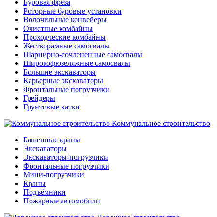
Буровая фреза
Роторные буровые установки
Волочильные конвейеры
Очистные комбайны
Проходческие комбайны
Жесткорамные самосвалы
Шарнирно-сочлененные самосвалы
Широкофюзеляжные самосвалы
Большие экскаваторы
Карьерные экскаваторы
Фронтальные погрузчики
Грейдеры
Грунтовые катки
Коммунальное строительство
Башенные краны
Экскаваторы
Экскаваторы-погрузчики
Фронтальные погрузчики
Мини-погрузчики
Краны
Подъёмники
Пожарные автомобили