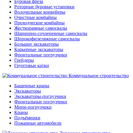
Буровая фреза
Роторные буровые установки
Волочильные конвейеры
Очистные комбайны
Проходческие комбайны
Жесткорамные самосвалы
Шарнирно-сочлененные самосвалы
Широкофюзеляжные самосвалы
Большие экскаваторы
Карьерные экскаваторы
Фронтальные погрузчики
Грейдеры
Грунтовые катки
Коммунальное строительство
Башенные краны
Экскаваторы
Экскаваторы-погрузчики
Фронтальные погрузчики
Мини-погрузчики
Краны
Подъёмники
Пожарные автомобили