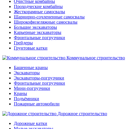
Очистные комбайны
Проходческие комбайны
Жесткорамные самосвалы
Шарнирно-сочлененные самосвалы
Широкофюзеляжные самосвалы
Большие экскаваторы
Карьерные экскаваторы
Фронтальные погрузчики
Грейдеры
Грунтовые катки
Коммунальное строительство
Башенные краны
Экскаваторы
Экскаваторы-погрузчики
Фронтальные погрузчики
Мини-погрузчики
Краны
Подъёмники
Пожарные автомобили
Дорожное строительство
Дорожные катки
Малые экскаваторы