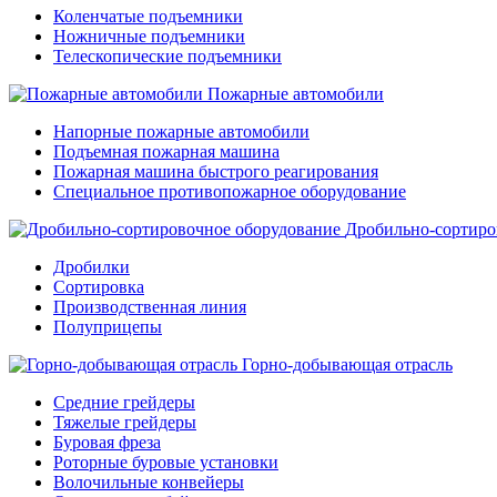
Коленчатые подъемники
Ножничные подъемники
Телескопические подъемники
Пожарные автомобили
Напорные пожарные автомобили
Подъемная пожарная машина
Пожарная машина быстрого реагирования
Специальное противопожарное оборудование
Дробильно-сортиро
Дробилки
Сортировка
Производственная линия
Полуприцепы
Горно-добывающая отрасль
Средние грейдеры
Тяжелые грейдеры
Буровая фреза
Роторные буровые установки
Волочильные конвейеры