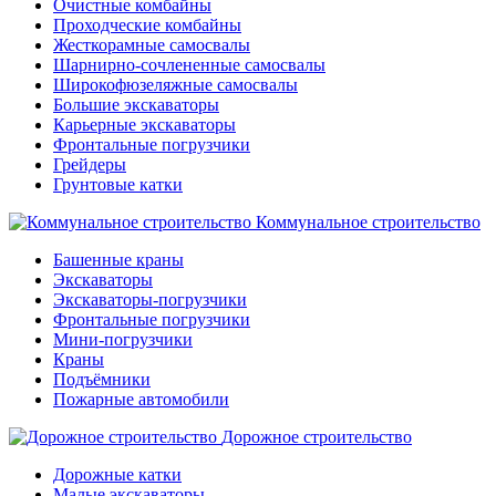
Очистные комбайны
Проходческие комбайны
Жесткорамные самосвалы
Шарнирно-сочлененные самосвалы
Широкофюзеляжные самосвалы
Большие экскаваторы
Карьерные экскаваторы
Фронтальные погрузчики
Грейдеры
Грунтовые катки
Коммунальное строительство
Башенные краны
Экскаваторы
Экскаваторы-погрузчики
Фронтальные погрузчики
Мини-погрузчики
Краны
Подъёмники
Пожарные автомобили
Дорожное строительство
Дорожные катки
Малые экскаваторы