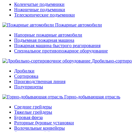
Коленчатые подъемники
Ножничные подъемники
Телескопические подъемники
Пожарные автомобили
Напорные пожарные автомобили
Подъемная пожарная машина
Пожарная машина быстрого реагирования
Специальное противопожарное оборудование
Дробильно-сортиро
Дробилки
Сортировка
Производственная линия
Полуприцепы
Горно-добывающая отрасль
Средние грейдеры
Тяжелые грейдеры
Буровая фреза
Роторные буровые установки
Волочильные конвейеры