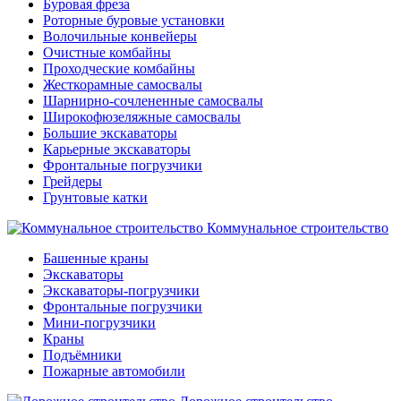
Буровая фреза
Роторные буровые установки
Волочильные конвейеры
Очистные комбайны
Проходческие комбайны
Жесткорамные самосвалы
Шарнирно-сочлененные самосвалы
Широкофюзеляжные самосвалы
Большие экскаваторы
Карьерные экскаваторы
Фронтальные погрузчики
Грейдеры
Грунтовые катки
Коммунальное строительство
Башенные краны
Экскаваторы
Экскаваторы-погрузчики
Фронтальные погрузчики
Мини-погрузчики
Краны
Подъёмники
Пожарные автомобили