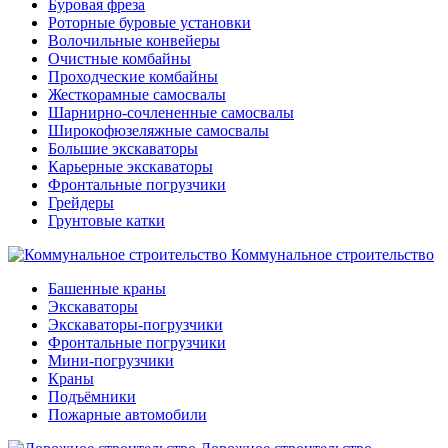
Буровая фреза
Роторные буровые установки
Волочильные конвейеры
Очистные комбайны
Проходческие комбайны
Жесткорамные самосвалы
Шарнирно-сочлененные самосвалы
Широкофюзеляжные самосвалы
Большие экскаваторы
Карьерные экскаваторы
Фронтальные погрузчики
Грейдеры
Грунтовые катки
Коммунальное строительство
Башенные краны
Экскаваторы
Экскаваторы-погрузчики
Фронтальные погрузчики
Мини-погрузчики
Краны
Подъёмники
Пожарные автомобили