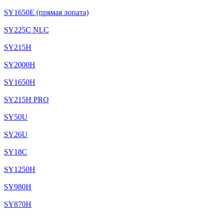
SY1650E (прямая лопата)
SY225C NLC
SY215H
SY2000H
SY1650H
SY215H PRO
SY50U
SY26U
SY18C
SY1250H
SY980H
SY870H