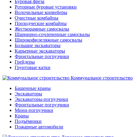
Буровая фреза
Роторные буровые установки
Волочильные конвейеры
Очистные комбайны
Проходческие комбайны
Жесткорамные самосвалы
Шарнирно-сочлененные самосвалы
Широкофюзеляжные самосвалы
Большие экскаваторы
Карьерные экскаваторы
Фронтальные погрузчики
Грейдеры
Грунтовые катки
Коммунальное строительство
Башенные краны
Экскаваторы
Экскаваторы-погрузчики
Фронтальные погрузчики
Мини-погрузчики
Краны
Подъёмники
Пожарные автомобили