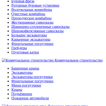
Буровая фреза
Роторные буровые установки
Волочильные конвейеры
Очистные комбайны
Проходческие комбайны
Жесткорамные самосвалы
Шарнирно-сочлененные самосвалы
Широкофюзеляжные самосвалы
Большие экскаваторы
Карьерные экскаваторы
Фронтальные погрузчики
Грейдеры
Грунтовые катки
Коммунальное строительство
Башенные краны
Экскаваторы
Экскаваторы-погрузчики
Фронтальные погрузчики
Мини-погрузчики
Краны
Подъёмники
Пожарные автомобили