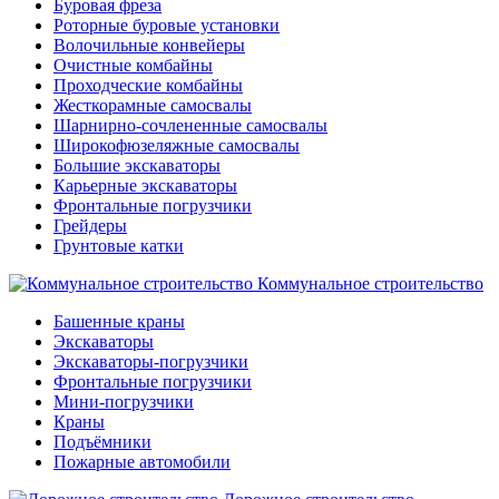
Буровая фреза
Роторные буровые установки
Волочильные конвейеры
Очистные комбайны
Проходческие комбайны
Жесткорамные самосвалы
Шарнирно-сочлененные самосвалы
Широкофюзеляжные самосвалы
Большие экскаваторы
Карьерные экскаваторы
Фронтальные погрузчики
Грейдеры
Грунтовые катки
Коммунальное строительство
Башенные краны
Экскаваторы
Экскаваторы-погрузчики
Фронтальные погрузчики
Мини-погрузчики
Краны
Подъёмники
Пожарные автомобили