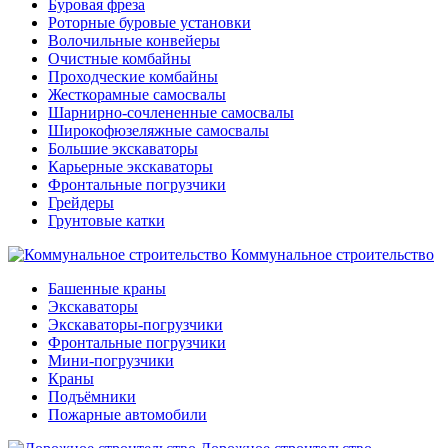
Буровая фреза
Роторные буровые установки
Волочильные конвейеры
Очистные комбайны
Проходческие комбайны
Жесткорамные самосвалы
Шарнирно-сочлененные самосвалы
Широкофюзеляжные самосвалы
Большие экскаваторы
Карьерные экскаваторы
Фронтальные погрузчики
Грейдеры
Грунтовые катки
Коммунальное строительство
Башенные краны
Экскаваторы
Экскаваторы-погрузчики
Фронтальные погрузчики
Мини-погрузчики
Краны
Подъёмники
Пожарные автомобили