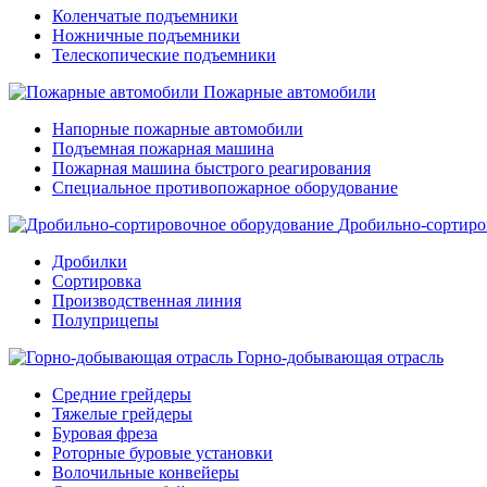
Коленчатые подъемники
Ножничные подъемники
Телескопические подъемники
Пожарные автомобили
Напорные пожарные автомобили
Подъемная пожарная машина
Пожарная машина быстрого реагирования
Специальное противопожарное оборудование
Дробильно-сортиро
Дробилки
Сортировка
Производственная линия
Полуприцепы
Горно-добывающая отрасль
Средние грейдеры
Тяжелые грейдеры
Буровая фреза
Роторные буровые установки
Волочильные конвейеры