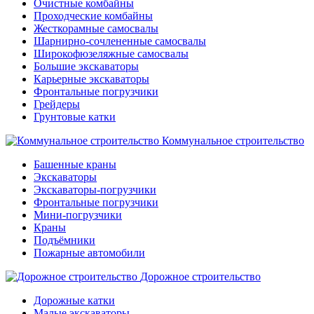
Очистные комбайны
Проходческие комбайны
Жесткорамные самосвалы
Шарнирно-сочлененные самосвалы
Широкофюзеляжные самосвалы
Большие экскаваторы
Карьерные экскаваторы
Фронтальные погрузчики
Грейдеры
Грунтовые катки
Коммунальное строительство
Башенные краны
Экскаваторы
Экскаваторы-погрузчики
Фронтальные погрузчики
Мини-погрузчики
Краны
Подъёмники
Пожарные автомобили
Дорожное строительство
Дорожные катки
Малые экскаваторы