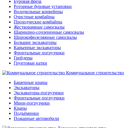
Буровая фреза
Роторные буровые установки
Волочильные конвейеры
Очистные комбайны
Проходческие комбайны
Жесткорамные самосвалы
Шарнирно-сочлененные самосвалы
Широкофюзеляжные самосвалы
Большие экскаваторы
Карьерные экскаваторы
Фронтальные погрузчики
Грейдеры
Грунтовые катки
Коммунальное строительство
Башенные краны
Экскаваторы
Экскаваторы-погрузчики
Фронтальные погрузчики
Мини-погрузчики
Краны
Подъёмники
Пожарные автомобили