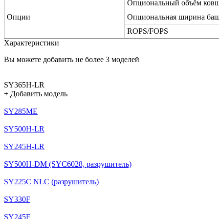
Опциональный объём ков
Опции
Опциональная ширина ба
ROPS/FOPS
Характеристики
Вы можете добавить не более 3 моделей
SY365H-LR
+
Добавить модель
SY285ME
SY500H-LR
SY245H-LR
SY500H-DM (SYC6028, разрушитель)
SY225C NLC (разрушитель)
SY330F
SY245F