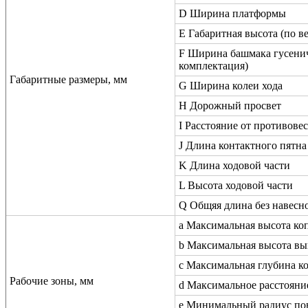
D Ширина платформы
E Габаритная высота (по в
F Ширина башмака гусенич
комплектация)
Габаритные размеры, мм
G Ширина колеи хода
H Дорожный просвет
I Расстояние от противовес
J Длина контактного пятн
K Длина ходовой части
L Высота ходовой части
Q Общяя длина без навесн
a Максимальная высота ко
b Максимальная высота вы
c Максимальная глубина к
Рабочие зоны, мм
d Максимальное расстояни
e Минимальный радиус по