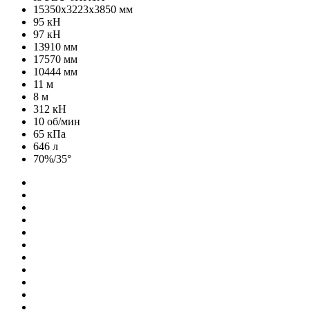
15350х3223х3850 мм
95 кН
97 кН
13910 мм
17570 мм
10444 мм
11 м
8 м
312 кН
10 об/мин
65 кПа
646 л
70%/35°