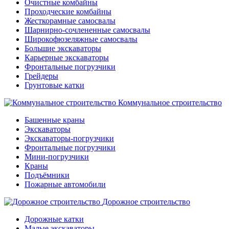
Очистные комбайны
Проходческие комбайны
Жесткорамные самосвалы
Шарнирно-сочлененные самосвалы
Широкофюзеляжные самосвалы
Большие экскаваторы
Карьерные экскаваторы
Фронтальные погрузчики
Грейдеры
Грунтовые катки
Коммунальное строительство
Башенные краны
Экскаваторы
Экскаваторы-погрузчики
Фронтальные погрузчики
Мини-погрузчики
Краны
Подъёмники
Пожарные автомобили
Дорожное строительство
Дорожные катки
Малые экскаваторы