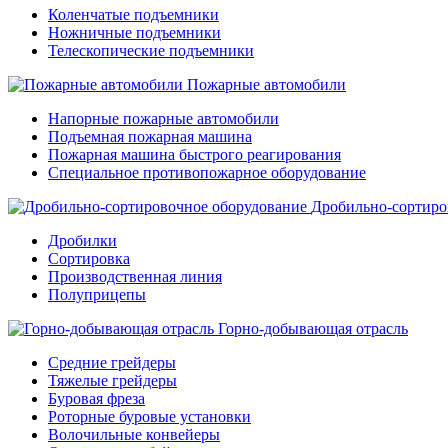
Коленчатые подъемники
Ножничные подъемники
Телескопические подъемники
Пожарные автомобили
Напорные пожарные автомобили
Подъемная пожарная машина
Пожарная машина быстрого реагирования
Специальное противопожарное оборудование
Дробильно-сортиро
Дробилки
Сортировка
Производственная линия
Полуприцепы
Горно-добывающая отрасль
Средние грейдеры
Тяжелые грейдеры
Буровая фреза
Роторные буровые установки
Волочильные конвейеры