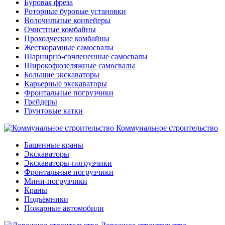
Буровая фреза
Роторные буровые установки
Волочильные конвейеры
Очистные комбайны
Проходческие комбайны
Жесткорамные самосвалы
Шарнирно-сочлененные самосвалы
Широкофюзеляжные самосвалы
Большие экскаваторы
Карьерные экскаваторы
Фронтальные погрузчики
Грейдеры
Грунтовые катки
Коммунальное строительство
Башенные краны
Экскаваторы
Экскаваторы-погрузчики
Фронтальные погрузчики
Мини-погрузчики
Краны
Подъёмники
Пожарные автомобили