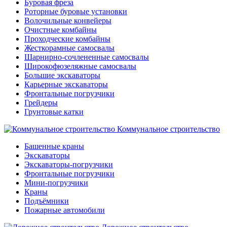
Буровая фреза
Роторные буровые установки
Волочильные конвейеры
Очистные комбайны
Проходческие комбайны
Жесткорамные самосвалы
Шарнирно-сочлененные самосвалы
Широкофюзеляжные самосвалы
Большие экскаваторы
Карьерные экскаваторы
Фронтальные погрузчики
Грейдеры
Грунтовые катки
Коммунальное строительство
Башенные краны
Экскаваторы
Экскаваторы-погрузчики
Фронтальные погрузчики
Мини-погрузчики
Краны
Подъёмники
Пожарные автомобили