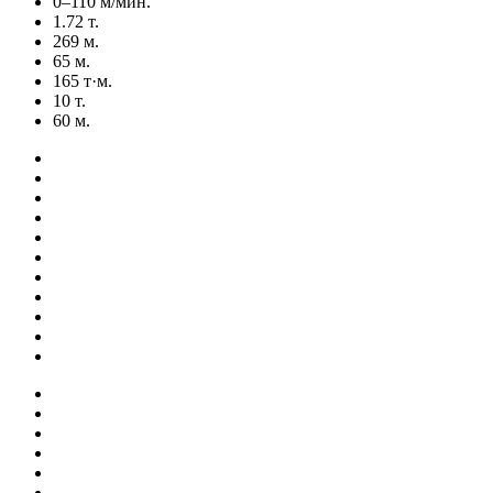
0–110 м/мин.
1.72 т.
269 м.
65 м.
165 т·м.
10 т.
60 м.