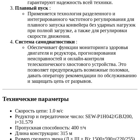
гарантируют надежность всей техники.
Плавный пуск
:
Применяется технология разделенного и
интегрированного частотного регулирования для
плавного запуска конвейера без ударных нагрузок
при полной загрузке, а также для регулировки
скорости движения.
Система самодиагностики
:
Обеспечивает функции мониторинга здоровья
двигателя и редуктора, прогнозирования
неисправностей и онлайн-контроля
телескопического хвостового устройства. Это
позволяет предупреждать возможные поломки,
давать оператору рекомендации по обслуживанию
и защищать цепь от разрывов.
Технические параметры
Скорость цепи: 1.0 м/с
Редуктор и передаточное число: SEW-P1H042/GBJ200,
i=31.579
Пропускная способность: 400 т/ч
Длина конструкции: 315 м
Размер среднего звена (Д × Ш × В): 1500×590×(220/255)