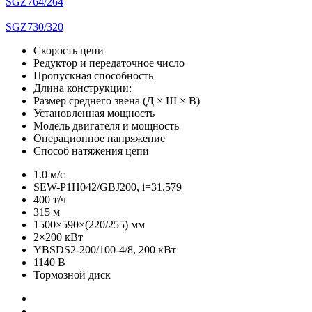
SGZ764/264
SGZ730/320
Скорость цепи
Редуктор и передаточное число
Пропускная способность
Длина конструкции:
Размер среднего звена (Д × Ш × В)
Установленная мощность
Модель двигателя и мощность
Операционное напряжение
Способ натяжения цепи
1.0 м/с
SEW-P1H042/GBJ200, i=31.579
400 т/ч
315 м
1500×590×(220/255) мм
2×200 кВт
YBSDS2-200/100-4/8, 200 кВт
1140 В
Тормозной диск