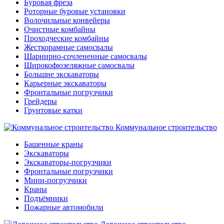
Буровая фреза
Роторные буровые установки
Волочильные конвейеры
Очистные комбайны
Проходческие комбайны
Жесткорамные самосвалы
Шарнирно-сочлененные самосвалы
Широкофюзеляжные самосвалы
Большие экскаваторы
Карьерные экскаваторы
Фронтальные погрузчики
Грейдеры
Грунтовые катки
Коммунальное строительство
Башенные краны
Экскаваторы
Экскаваторы-погрузчики
Фронтальные погрузчики
Мини-погрузчики
Краны
Подъёмники
Пожарные автомобили