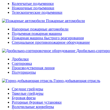
Коленчатые подъемники
Ножничные подъемники
Телескопические подъемники
Пожарные автомобили
Напорные пожарные автомобили
Подъемная пожарная машина
Пожарная машина быстрого реагирования
Специальное противопожарное оборудование
Дробильно-сортиро
Дробилки
Сортировка
Производственная линия
Полуприцепы
Горно-добывающая отрасль
Средние грейдеры
Тяжелые грейдеры
Буровая фреза
Роторные буровые установки
Волочильные конвейеры