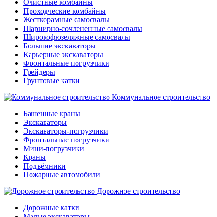
Очистные комбайны
Проходческие комбайны
Жесткорамные самосвалы
Шарнирно-сочлененные самосвалы
Широкофюзеляжные самосвалы
Большие экскаваторы
Карьерные экскаваторы
Фронтальные погрузчики
Грейдеры
Грунтовые катки
Коммунальное строительство
Башенные краны
Экскаваторы
Экскаваторы-погрузчики
Фронтальные погрузчики
Мини-погрузчики
Краны
Подъёмники
Пожарные автомобили
Дорожное строительство
Дорожные катки
Малые экскаваторы