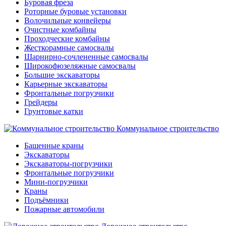
Буровая фреза
Роторные буровые установки
Волочильные конвейеры
Очистные комбайны
Проходческие комбайны
Жесткорамные самосвалы
Шарнирно-сочлененные самосвалы
Широкофюзеляжные самосвалы
Большие экскаваторы
Карьерные экскаваторы
Фронтальные погрузчики
Грейдеры
Грунтовые катки
Коммунальное строительство
Башенные краны
Экскаваторы
Экскаваторы-погрузчики
Фронтальные погрузчики
Мини-погрузчики
Краны
Подъёмники
Пожарные автомобили