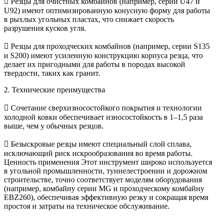
 Резцы для очистных комбайнов (например, серии U47 и
U92) имеют оптимизированную конусную форму для работы
в рыхлых угольных пластах, что снижает скорость
разрушения кусков угля.
 Резцы для проходческих комбайнов (например, серии S135
и S200) имеют усиленную конструкцию корпуса резца, что
делает их пригодными для работы в породах высокой
твердости, таких как гранит.
2. Технические преимущества
 Сочетание сверхизносостойкого покрытия и технологии
холодной ковки обеспечивает износостойкость в 1–1,5 раза
выше, чем у обычных резцов.
 Безыскровые резцы имеют специальный слой сплава,
исключающий риск искрообразования во время работы.
Ценность применения Этот инструмент широко используется
в угольной промышленности, туннелестроении и дорожном
строительстве, точно соответствует моделям оборудования
(например, комбайну серии MG и проходческому комбайну
EBZ260), обеспечивая эффективную резку и сокращая время
простоя и затраты на техническое обслуживание.