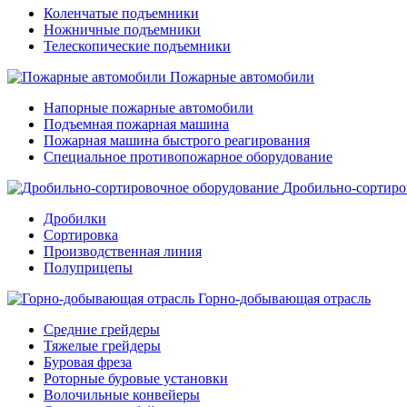
Коленчатые подъемники
Ножничные подъемники
Телескопические подъемники
Пожарные автомобили
Напорные пожарные автомобили
Подъемная пожарная машина
Пожарная машина быстрого реагирования
Специальное противопожарное оборудование
Дробильно-сортиро
Дробилки
Сортировка
Производственная линия
Полуприцепы
Горно-добывающая отрасль
Средние грейдеры
Тяжелые грейдеры
Буровая фреза
Роторные буровые установки
Волочильные конвейеры