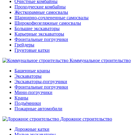
Очистные комбайны
Проходческие комбайны
Жесткорамные самосвалы
Шарнирно-сочлененные самосвалы
Широкофюзеляжные самосвалы
Большие экскаваторы
Карьерные экскаваторы
Фронтальные погрузчики
Грейдеры
Грунтовые катки
Коммунальное строительство
Башенные краны
Экскаваторы
Экскаваторы-погрузчики
Фронтальные погрузчики
Мини-погрузчики
Краны
Подъёмники
Пожарные автомобили
Дорожное строительство
Дорожные катки
Малые экскаваторы