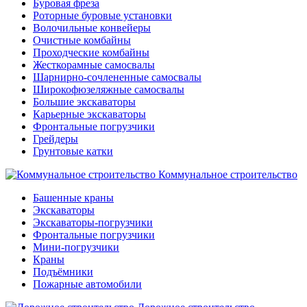
Буровая фреза
Роторные буровые установки
Волочильные конвейеры
Очистные комбайны
Проходческие комбайны
Жесткорамные самосвалы
Шарнирно-сочлененные самосвалы
Широкофюзеляжные самосвалы
Большие экскаваторы
Карьерные экскаваторы
Фронтальные погрузчики
Грейдеры
Грунтовые катки
Коммунальное строительство
Башенные краны
Экскаваторы
Экскаваторы-погрузчики
Фронтальные погрузчики
Мини-погрузчики
Краны
Подъёмники
Пожарные автомобили