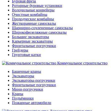
Буровая фреза
Роторные буровые установки
Волочильные конвейеры
Очистные комбайны
Проходческие комбайны
Жесткорамные самосвалы
Шарнирно-сочлененные самосвалы
Широкофюзеляжные самосвалы
Большие экскаваторы
Карьерные экскаваторы
Фронтальные погрузчики
Грейдеры
Грунтовые катки
Коммунальное строительство
Башенные краны
Экскаваторы
Экскаваторы-погрузчики
Фронтальные погрузчики
Мини-погрузчики
Краны
Подъёмники
Пожарные автомобили