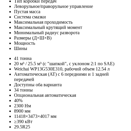
Тип коробки передач
Леворульное/праворульное управление
Пустая масса
Система смазки
Максимальная проходимость
Максимальный крутящий момент
Минимальный радиус разворота
Размеры (Д×Ш×В)
Мощность
Шины
41 тонна
20 м³ / 25.5 м³ (c "шапкой", с уклоном 2:1 по SAE)
Weichai WP13G530E310, рабочий объем 12.54 л
Автоматическая (AT) с 6 передними и 1 задней
передачей
Доступны оба варианта
34 тонны
Опциональная автоматическая
40%
2300 Нм
8900 мм
11418×3473×4017 мм
≥390 кВт
29.5R25