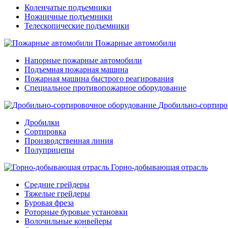
Коленчатые подъемники
Ножничные подъемники
Телескопические подъемники
Пожарные автомобили
Напорные пожарные автомобили
Подъемная пожарная машина
Пожарная машина быстрого реагирования
Специальное противопожарное оборудование
Дробильно-сортиро
Дробилки
Сортировка
Производственная линия
Полуприцепы
Горно-добывающая отрасль
Средние грейдеры
Тяжелые грейдеры
Буровая фреза
Роторные буровые установки
Волочильные конвейеры