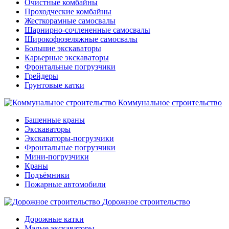
Очистные комбайны
Проходческие комбайны
Жесткорамные самосвалы
Шарнирно-сочлененные самосвалы
Широкофюзеляжные самосвалы
Большие экскаваторы
Карьерные экскаваторы
Фронтальные погрузчики
Грейдеры
Грунтовые катки
Коммунальное строительство
Башенные краны
Экскаваторы
Экскаваторы-погрузчики
Фронтальные погрузчики
Мини-погрузчики
Краны
Подъёмники
Пожарные автомобили
Дорожное строительство
Дорожные катки
Малые экскаваторы