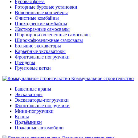
Буровая фреза
Роторные буровые установки
Волочильные конвейеры
Очистные комбайны
Проходческие комбайны
Жесткорамные самосвалы
Шарнирно-сочлененные самосвалы
Широкофюзеляжные самосвалы
Большие экскаваторы
Карьерные экскаваторы
Фронтальные погрузчики
Грейдеры
Грунтовые катки
Коммунальное строительство
Башенные краны
Экскаваторы
Экскаваторы-погрузчики
Фронтальные погрузчики
Мини-погрузчики
Краны
Подъёмники
Пожарные автомобили