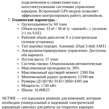
подключением и совместимостью с
интеллектуальными системами управления
карьером. Встроенный GPS-модуль позволяет
эффективно контролировать работу автомобиля.
Технические параметры
:
Грузоподъемность: 60 тонн
Объем кузова: 33 м³ / 38 м³ (c «шапкой», с уклоном
2:1 по SAE)
Рабочий объем двигателя: 0 л (электрическая
силовая установка)
Тип коробки передач: Automatic (Dual 3-shift AMT)
Леворульное/праворульное управление: Доступны
оба варианта
Пустая масса: 37 тонн
Система смазки: Опциональная автоматическая
Максимальная проходимость: 39%
Максимальный крутящий момент: 2300 Нм
Минимальный радиус разворота: 12500 мм
Размеры (Д×Ш×В): 9145×3660×4395 мм
Мощность: ≥740 кВт
Шины: 16.00R25
SKT90E — это идеальное решение для компаний, которым
необходим универсальный и надежный электрический
карьерный самосвал для работы на открытых карьерах.