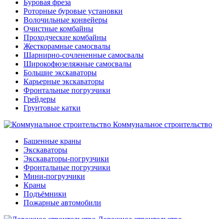
Буровая фреза
Роторные буровые установки
Волочильные конвейеры
Очистные комбайны
Проходческие комбайны
Жесткорамные самосвалы
Шарнирно-сочлененные самосвалы
Широкофюзеляжные самосвалы
Большие экскаваторы
Карьерные экскаваторы
Фронтальные погрузчики
Грейдеры
Грунтовые катки
Коммунальное строительство
Башенные краны
Экскаваторы
Экскаваторы-погрузчики
Фронтальные погрузчики
Мини-погрузчики
Краны
Подъёмники
Пожарные автомобили