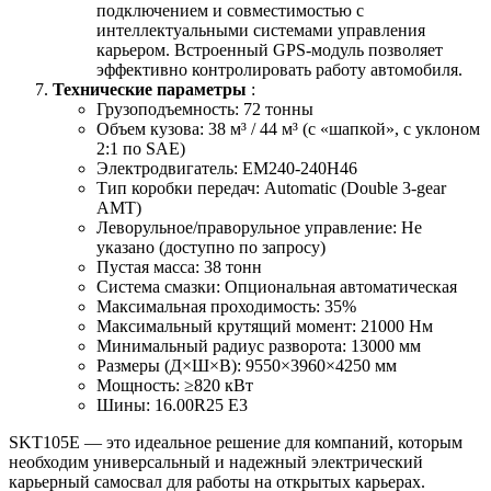
подключением и совместимостью с
интеллектуальными системами управления
карьером. Встроенный GPS-модуль позволяет
эффективно контролировать работу автомобиля.
Технические параметры
:
Грузоподъемность: 72 тонны
Объем кузова: 38 м³ / 44 м³ (c «шапкой», с уклоном
2:1 по SAE)
Электродвигатель: EM240-240H46
Тип коробки передач: Automatic (Double 3-gear
AMT)
Леворульное/праворульное управление: Не
указано (доступно по запросу)
Пустая масса: 38 тонн
Система смазки: Опциональная автоматическая
Максимальная проходимость: 35%
Максимальный крутящий момент: 21000 Нм
Минимальный радиус разворота: 13000 мм
Размеры (Д×Ш×В): 9550×3960×4250 мм
Мощность: ≥820 кВт
Шины: 16.00R25 E3
SKT105E — это идеальное решение для компаний, которым
необходим универсальный и надежный электрический
карьерный самосвал для работы на открытых карьерах.