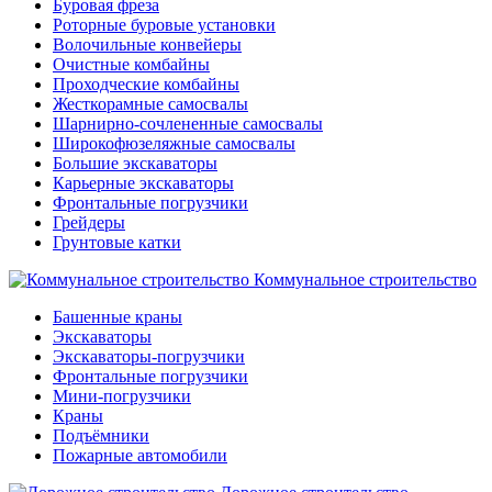
Буровая фреза
Роторные буровые установки
Волочильные конвейеры
Очистные комбайны
Проходческие комбайны
Жесткорамные самосвалы
Шарнирно-сочлененные самосвалы
Широкофюзеляжные самосвалы
Большие экскаваторы
Карьерные экскаваторы
Фронтальные погрузчики
Грейдеры
Грунтовые катки
Коммунальное строительство
Башенные краны
Экскаваторы
Экскаваторы-погрузчики
Фронтальные погрузчики
Мини-погрузчики
Краны
Подъёмники
Пожарные автомобили