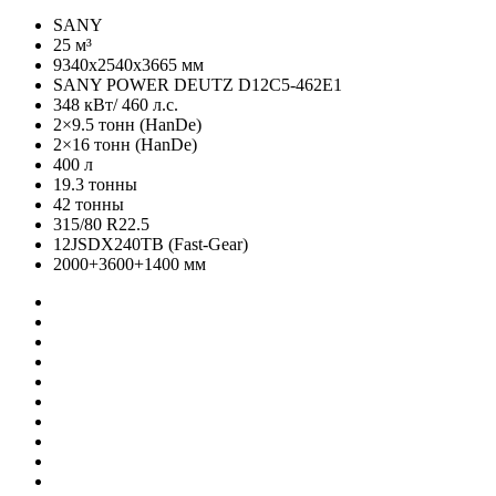
SANY
25 м³
9340х2540х3665 мм
SANY POWER DEUTZ D12C5-462E1
348 кВт/ 460 л.с.
2×9.5 тонн (HanDe)
2×16 тонн (HanDe)
400 л
19.3 тонны
42 тонны
315/80 R22.5
12JSDX240TB (Fast-Gear)
2000+3600+1400 мм