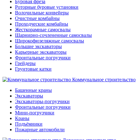
Буровая фреза
Роторные буровые установки
Волочильные конвейеры
Очистные комбайны
Проходческие комбайны
Жесткорамные самосвалы
Шарнирно-сочлененные самосвалы
Широкофюзеляжные самосвалы
Большие экскаваторы
Карьерные экскаваторы
Фронтальные погрузчики
Грейдеры
Грунтовые катки
Коммунальное строительство
Башенные краны
Экскаваторы
Экскаваторы-погрузчики
Фронтальные погрузчики
Мини-погрузчики
Краны
Подъёмники
Пожарные автомобили