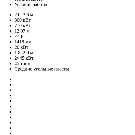
Условия работы
2.0–3.6 м
300 кВт
710 кВт
12.07 м
<4 F
1418 мм
20 кВт
1.8–2.0 м
2×45 кВт
45 тонн
Средние угольные пласты