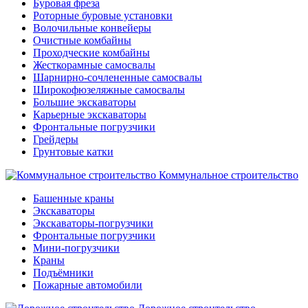
Буровая фреза
Роторные буровые установки
Волочильные конвейеры
Очистные комбайны
Проходческие комбайны
Жесткорамные самосвалы
Шарнирно-сочлененные самосвалы
Широкофюзеляжные самосвалы
Большие экскаваторы
Карьерные экскаваторы
Фронтальные погрузчики
Грейдеры
Грунтовые катки
Коммунальное строительство
Башенные краны
Экскаваторы
Экскаваторы-погрузчики
Фронтальные погрузчики
Мини-погрузчики
Краны
Подъёмники
Пожарные автомобили