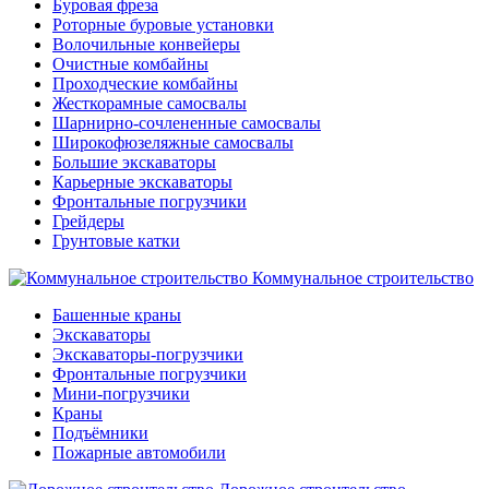
Буровая фреза
Роторные буровые установки
Волочильные конвейеры
Очистные комбайны
Проходческие комбайны
Жесткорамные самосвалы
Шарнирно-сочлененные самосвалы
Широкофюзеляжные самосвалы
Большие экскаваторы
Карьерные экскаваторы
Фронтальные погрузчики
Грейдеры
Грунтовые катки
Коммунальное строительство
Башенные краны
Экскаваторы
Экскаваторы-погрузчики
Фронтальные погрузчики
Мини-погрузчики
Краны
Подъёмники
Пожарные автомобили