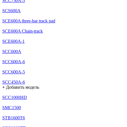
SCC750A-5
SCS600A
SCE600A three-bar track pad
SCE600A Chain-track
SCE600A-1
SCC600A
SCC600A-6
SCC600A-5
SCC450A-6
+
Добавить модель
SCC1000HD
SMC1500
STB1600T6