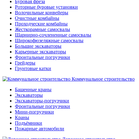
Буровая фреза
Роторные буровые установки
Волочильные конвейеры
Очистные комбайны
Проходческие комбайны
Жесткорамные самосвалы
Шарнирно-сочлененные самосвалы
Широкофюзеляжные самосвалы
Большие экскаваторы
Карьерные экскаваторы
Фронтальные погрузчики
Грейдеры
Грунтовые катки
Коммунальное строительство
Башенные краны
Экскаваторы
Экскаваторы-погрузчики
Фронтальные погрузчики
Мини-погрузчики
Краны
Подъёмники
Пожарные автомобили