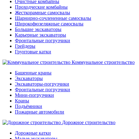
Очистные комбайны
Проходческие комбайны
Жесткорамные самосвалы
Шарнирно-сочлененные самосвалы
Широкофюзеляжные самосвалы
Большие экскаваторы
Карьерные экскаваторы
Фронтальные погрузчики
Грейдеры
Грунтовые катки
Коммунальное строительство
Башенные краны
Экскаваторы
Экскаваторы-погрузчики
Фронтальные погрузчики
Мини-погрузчики
Краны
Подъёмники
Пожарные автомобили
Дорожное строительство
Дорожные катки
Малые экскаваторы