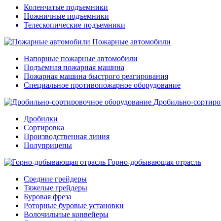
Коленчатые подъемники
Ножничные подъемники
Телескопические подъемники
Пожарные автомобили
Напорные пожарные автомобили
Подъемная пожарная машина
Пожарная машина быстрого реагирования
Специальное противопожарное оборудование
Дробильно-сортиро
Дробилки
Сортировка
Производственная линия
Полуприцепы
Горно-добывающая отрасль
Средние грейдеры
Тяжелые грейдеры
Буровая фреза
Роторные буровые установки
Волочильные конвейеры