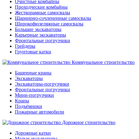
Очистные комбайны
Проходческие комбайны
Жесткорамные самосвалы
Шарнирно-сочлененные самосвалы
Широкофюзеляжные самосвалы
Большие экскаваторы
Карьерные экскаваторы
Фронтальные погрузчики
Грейдеры
Грунтовые катки
Коммунальное строительство
Башенные краны
Экскаваторы
Экскаваторы-погрузчики
Фронтальные погрузчики
Мини-погрузчики
Краны
Подъёмники
Пожарные автомобили
Дорожное строительство
Дорожные катки
Малые экскаваторы