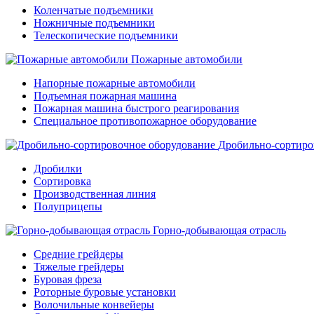
Коленчатые подъемники
Ножничные подъемники
Телескопические подъемники
Пожарные автомобили
Напорные пожарные автомобили
Подъемная пожарная машина
Пожарная машина быстрого реагирования
Специальное противопожарное оборудование
Дробильно-сортиро
Дробилки
Сортировка
Производственная линия
Полуприцепы
Горно-добывающая отрасль
Средние грейдеры
Тяжелые грейдеры
Буровая фреза
Роторные буровые установки
Волочильные конвейеры