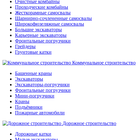
Очистные комбайны
Проходческие комбайны
Жесткорамные самосвалы
Шарнирно-сочлененные самосвалы
Широкофюзеляжные самосвалы
Большие экскаваторы
Карьерные экскаваторы
Фронтальные погрузчики
Грейдеры
Грунтовые катки
Коммунальное строительство
Башенные краны
Экскаваторы
Экскаваторы-погрузчики
Фронтальные погрузчики
Мини-погрузчики
Краны
Подъёмники
Пожарные автомобили
Дорожное строительство
Дорожные катки
Малые экскаваторы