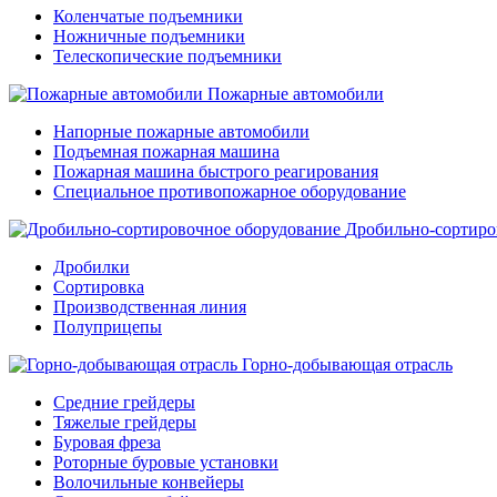
Коленчатые подъемники
Ножничные подъемники
Телескопические подъемники
Пожарные автомобили
Напорные пожарные автомобили
Подъемная пожарная машина
Пожарная машина быстрого реагирования
Специальное противопожарное оборудование
Дробильно-сортиро
Дробилки
Сортировка
Производственная линия
Полуприцепы
Горно-добывающая отрасль
Средние грейдеры
Тяжелые грейдеры
Буровая фреза
Роторные буровые установки
Волочильные конвейеры