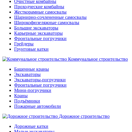
Очистные комбайны
Проходческие комбайны
Жесткорамные самосвалы
Шарнирно-сочлененные самосвалы
Широкофюзеляжные самосвалы
Большие экскаваторы
Карьерные экскаваторы
Фронтальные погрузчики
Грейдеры
Грунтовые катки
Коммунальное строительство
Башенные краны
Экскаваторы
Экскаваторы-погрузчики
Фронтальные погрузчики
Мини-погрузчики
Краны
Подъёмники
Пожарные автомобили
Дорожное строительство
Дорожные катки
Малые экскаваторы