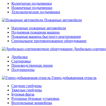
Коленчатые подъемники
Ножничные подъемники
Телескопические подъемники
Пожарные автомобили
Напорные пожарные автомобили
Подъемная пожарная машина
Пожарная машина быстрого реагирования
Специальное противопожарное оборудование
Дробильно-сортиро
Дробилки
Сортировка
Производственная линия
Полуприцепы
Горно-добывающая отрасль
Средние грейдеры
Тяжелые грейдеры
Буровая фреза
Роторные буровые установки
Волочильные конвейеры